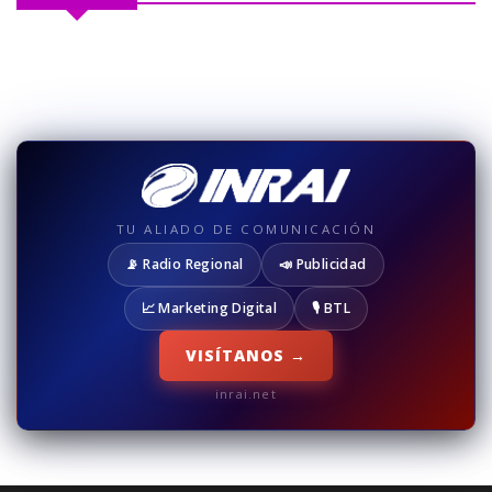
TU ALIADO DE COMUNICACIÓN
📡 Radio Regional
📣 Publicidad
📈 Marketing Digital
🎙️ BTL
VISÍTANOS →
inrai.net