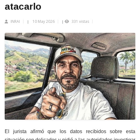
atacarlo
INRAI
10 May 2026
331 vistas
|
|
El jurista afirmó que los datos recibidos sobre esta
situación son delicados y pidió a las autoridades investigar