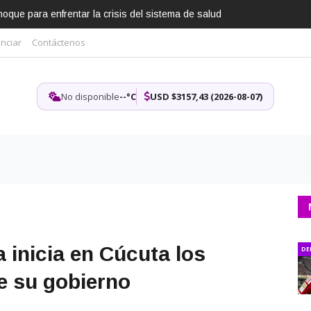
que para enfrentar la crisis del sistema de salud
nciar
Contáctenos
No disponible
--°C
USD $3157,43 (2026-08-07)
a inicia en Cúcuta los
DE
e su gobierno