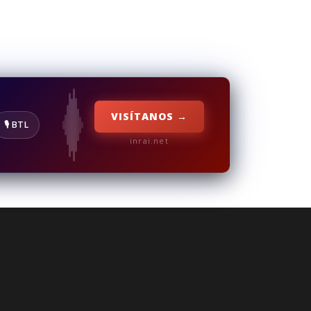
VISÍTANOS →
🎙️ BTL
inrai.net