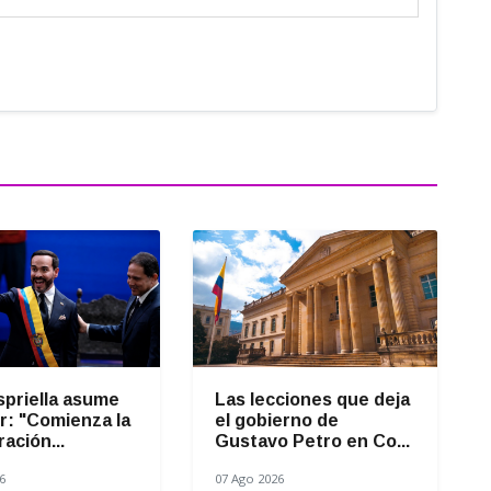
spriella asume
Las lecciones que deja
r: "Comienza la
el gobierno de
ación...
Gustavo Petro en Co...
6
07 Ago 2026