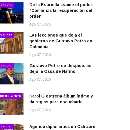
De la Espriella asume el poder:
TUALIDAD
"Comienza la recuperación del
orden"
Ago 07, 2026
Las lecciones que deja el
TUALIDAD
gobierno de Gustavo Petro en
Colombia
Ago 07, 2026
Gustavo Petro se despide: así
TUALIDAD
dejó la Casa de Nariño
Ago 07, 2026
Karol G estrena álbum íntimo y
TRETENIMIENTO
da reglas para escucharlo
Ago 07, 2026
Agenda diplomática en Cali abre
TUALIDAD