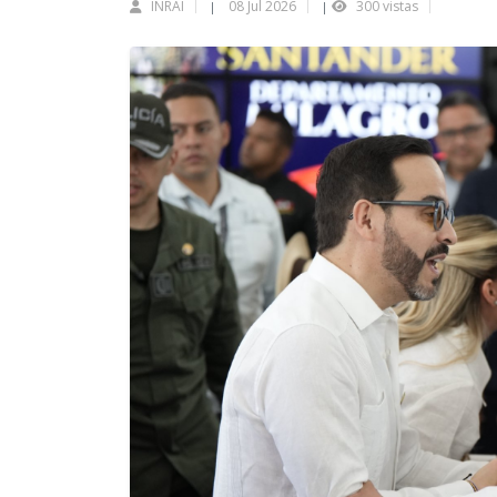
INRAI
08 Jul 2026
300 vistas
|
|