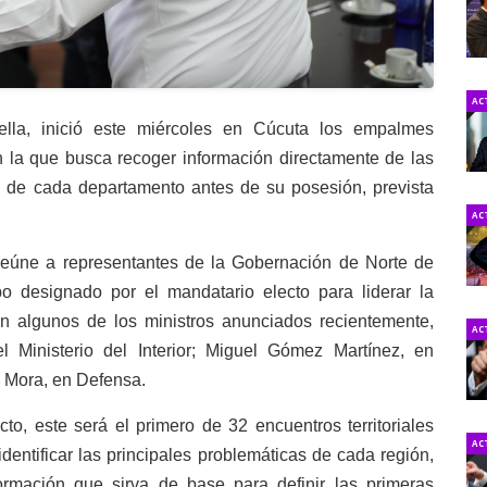
AC
iella, inició este miércoles en Cúcuta los empalmes
n la que busca recoger información directamente de las
es de cada departamento antes de su posesión, prevista
AC
 reúne a representantes de la Gobernación de Norte de
o designado por el mandatario electo para liderar la
pan algunos de los ministros anunciados recientemente,
AC
l Ministerio del Interior; Miguel Gómez Martínez, en
o Mora, en Defensa.
to, este será el primero de 32 encuentros territoriales
AC
dentificar las principales problemáticas de cada región,
ormación que sirva de base para definir las primeras