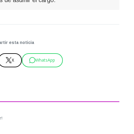
tir esta noticia
X
WhatsApp
r!