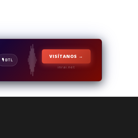
VISÍTANOS →
🎙️ BTL
inrai.net