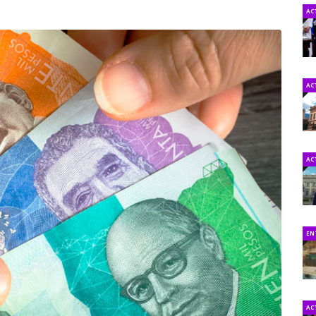
AC
AC
AC
EN
AC