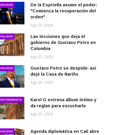
De la Espriella asume el poder:
TUALIDAD
"Comienza la recuperación del
orden"
Ago 07, 2026
Las lecciones que deja el
TUALIDAD
gobierno de Gustavo Petro en
Colombia
Ago 07, 2026
Gustavo Petro se despide: así
TUALIDAD
dejó la Casa de Nariño
Ago 07, 2026
Karol G estrena álbum íntimo y
TRETENIMIENTO
da reglas para escucharlo
Ago 07, 2026
Agenda diplomática en Cali abre
TUALIDAD