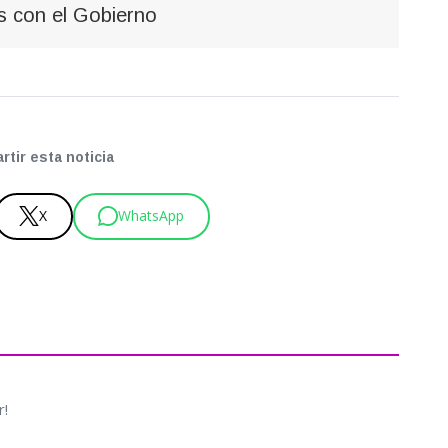
as con el Gobierno
tir esta noticia
X
WhatsApp
r!