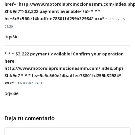
href="http://www.motorolapromocionesmm.com/index.ph
3hk9n7">$3,222 payment available</a> * * *
hs=5c5c560e14badfee78801fd259b32984* ххх*
• 11/10/2025
06:30
dqv8ie
* * * $3,222 payment available! Confirm your operation
here:
http://www.motorolapromocionesmm.com/index.php?
3hk9n7 * * * hs=5c5c560e14badfee78801fd259b32984*
ххх*
• 11/10/2025 06:30
dqv8ie
Deja tu comentario