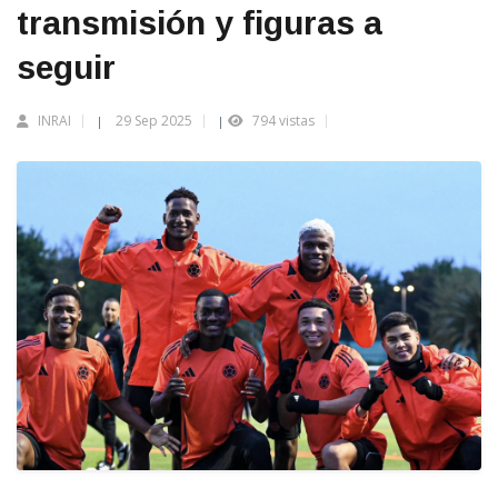
transmisión y figuras a
seguir
INRAI
29 Sep 2025
794 vistas
|
|