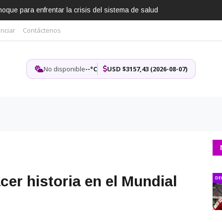
que para enfrentar la crisis del sistema de salud
nciar
Contáctenos
No disponible
--°C
USD $3157,43 (2026-08-07)
er historia en el Mundial
DE