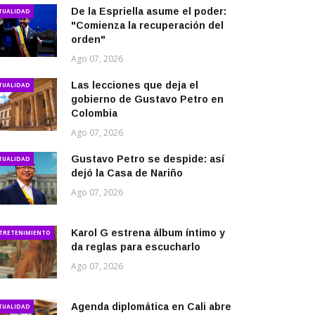
De la Espriella asume el poder:
TUALIDAD
"Comienza la recuperación del
orden"
Ago 07, 2026
Las lecciones que deja el
TUALIDAD
gobierno de Gustavo Petro en
Colombia
Ago 07, 2026
Gustavo Petro se despide: así
TUALIDAD
dejó la Casa de Nariño
Ago 07, 2026
Karol G estrena álbum íntimo y
TRETENIMIENTO
da reglas para escucharlo
Ago 07, 2026
Agenda diplomática en Cali abre
TUALIDAD