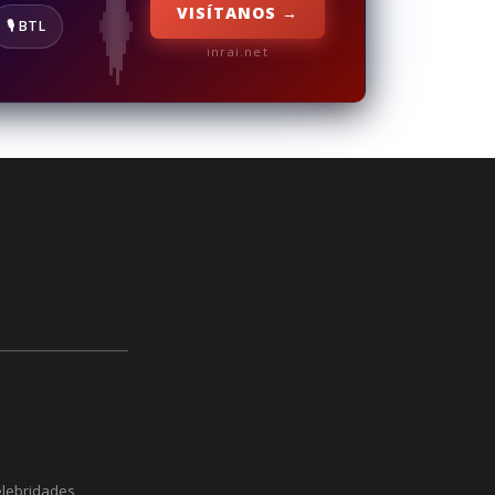
VISÍTANOS →
🎙️ BTL
inrai.net
elebridades,