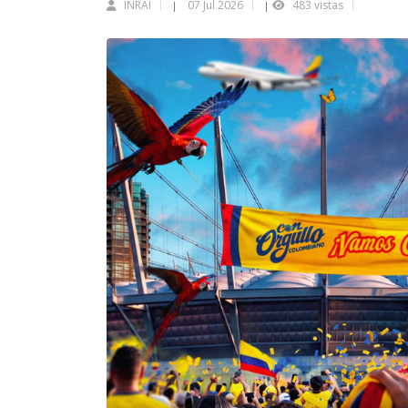
INRAI
07 Jul 2026
483 vistas
|
|