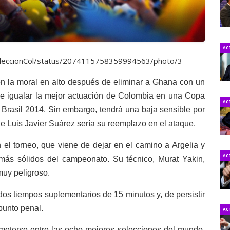
AC
SeleccionCol/status/2074115758359994563/photo/3
con la moral en alto después de eliminar a Ghana con un
 de igualar la mejor actuación de Colombia en una Copa
AC
 Brasil 2014. Sin embargo, tendrá una baja sensible por
ue Luis Javier Suárez sería su reemplazo en el ataque.
n el torneo, que viene de dejar en el camino a Argelia y
AC
ás sólidos del campeonato. Su técnico, Murat Yakin,
muy peligroso.
os tiempos suplementarios de 15 minutos y, de persistir
 punto penal.
AC
a meterse entre las ocho mejores selecciones del mundo.