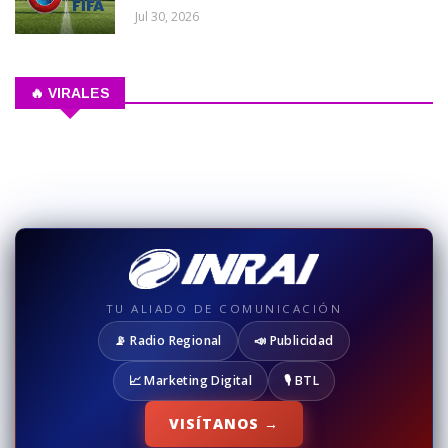
Jul 30, 2026
🔥 VIRALES
TU ALIADO DE COMUNICACIÓN
📡 Radio Regional
📣 Publicidad
📈 Marketing Digital
🎙️ BTL
VISÍTANOS →