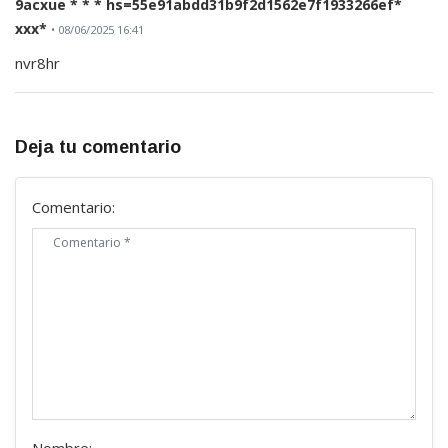
9acxue * * * hs=55e91abdd31b9f2d1562e7f1933266ef*
ххх*
• 08/06/2025 16:41
nvr8hr
Deja tu comentario
Comentario: