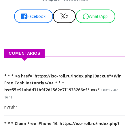
Facebook
X
WhatsApp
COMENTARIOS
* * * <a href="https://iso-roll.ru/index.php?9acxue">Win
Free Cash Instantly</a> * * *
hs=55e91abdd31b9f2d1562e7f1933266ef* ххх*
• 08/06/2025
16:41
nvr8hr
* * * Claim Free iPhone 16: https://iso-roll.ru/index.php?