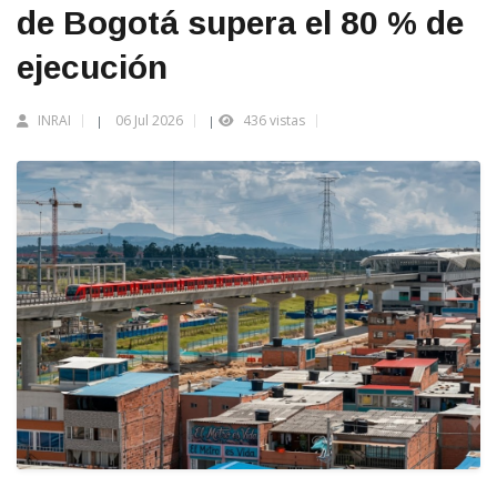
de Bogotá supera el 80 % de
ejecución
INRAI
06 Jul 2026
436 vistas
|
|