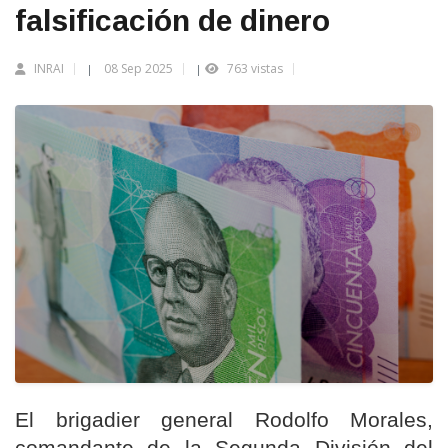
falsificación de dinero
INRAI
08 Sep 2025
763 vistas
|
|
El brigadier general Rodolfo Morales,