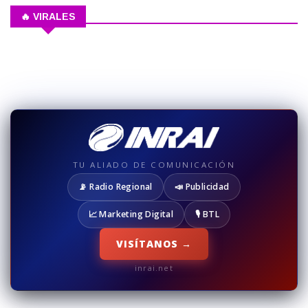
🔥 VIRALES
TU ALIADO DE COMUNICACIÓN
📡 Radio Regional
📣 Publicidad
📈 Marketing Digital
🎙️ BTL
VISÍTANOS →
inrai.net