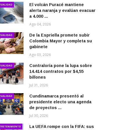
El volcán Puracé mantiene
TUALIDAD
alerta naranja y evalúan evacuar
a 4.000 ...
Ago 04, 2026
De la Espriella promete subir
TUALIDAD
Colombia Mayor y completa su
gabinete
Ago 03, 2026
Contraloría pone la lupa sobre
TUALIDAD
14.414 contratos por $4,55
billones
Jul 31, 2026
Cundinamarca presentó al
TUALIDAD
presidente electo una agenda
de proyectos ...
Jul 30, 2026
La UEFA rompe con la FIFA: sus
TRETENIMIENTO