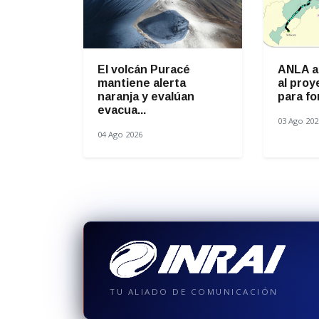
El volcán Puracé
ANLA a
mantiene alerta
al proy
naranja y evalúan
para fo
evacua...
03 Ago 202
04 Ago 2026
TU ALIADO DE COMUNICACIÓN