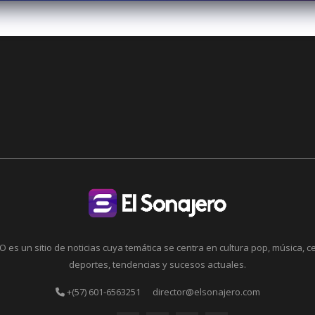
 es un sitio de noticias cuya temática se centra en cultura pop, música, c
deportes, tendencias y sucesos actuales.
+(57) 601-6563251
director@elsonajero.com