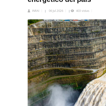
INRAI
06 Jul 2026
403 vistas
|
|