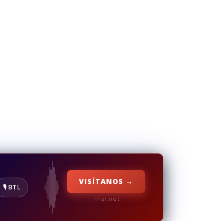
VISÍTANOS →
🎙️ BTL
inrai.net