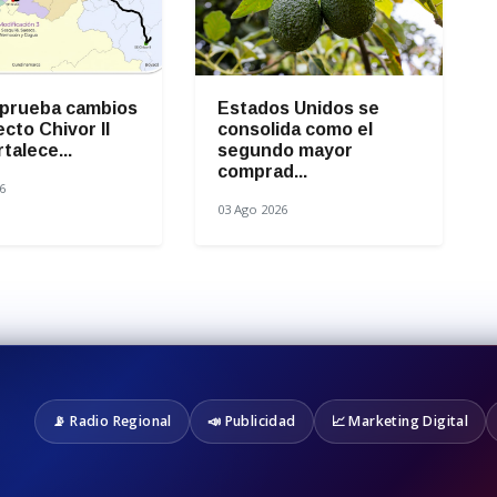
prueba cambios
Estados Unidos se
ecto Chivor II
consolida como el
rtalece...
segundo mayor
comprad...
6
03 Ago 2026
📡 Radio Regional
📣 Publicidad
📈 Marketing Digital