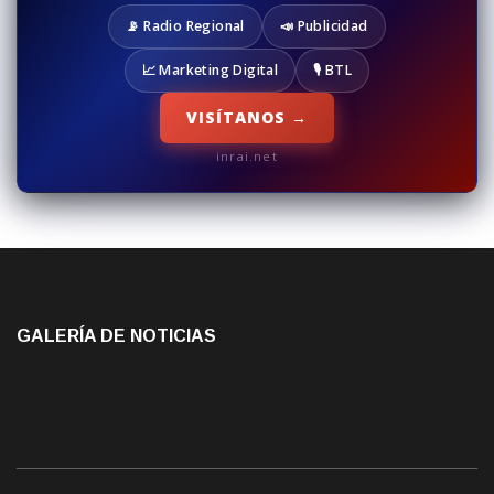
📡 Radio Regional
📣 Publicidad
📈 Marketing Digital
🎙️ BTL
VISÍTANOS →
inrai.net
GALERÍA DE NOTICIAS