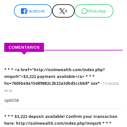
Facebook
X
WhatsApp
COMENTARIOS
* * * <a href="http://isolnwealth.com/index.php?
miqorh">$3,222 payment available</a> * * *
hs=7605be8a15d89882c2b22a3dbd5ccbb8* ххх*
• 11/10/2025
06:30
opk058
* * * $3,222 deposit available! Confirm your transaction
here: http://isolnwealth.com/index.php?miqorh * * *