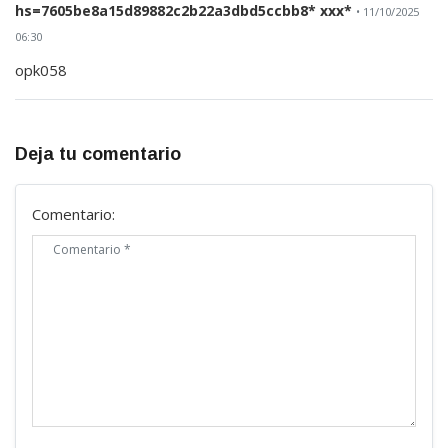
hs=7605be8a15d89882c2b22a3dbd5ccbb8* ххх*
• 11/10/2025
06:30
opk058
Deja tu comentario
Comentario: