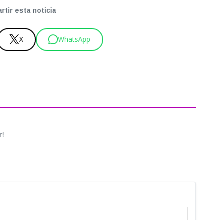
tir esta noticia
X
WhatsApp
r!