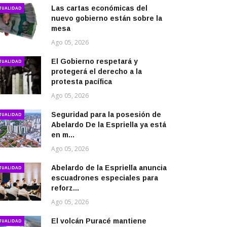
Las cartas económicas del
TUALIDAD
nuevo gobierno están sobre la
mesa
Ago 05, 2026
El Gobierno respetará y
TUALIDAD
protegerá el derecho a la
protesta pacífica
Ago 05, 2026
Seguridad para la posesión de
TUALIDAD
Abelardo De la Espriella ya está
en m...
Ago 05, 2026
Abelardo de la Espriella anuncia
TUALIDAD
escuadrones especiales para
reforz...
Ago 05, 2026
El volcán Puracé mantiene
TUALIDAD