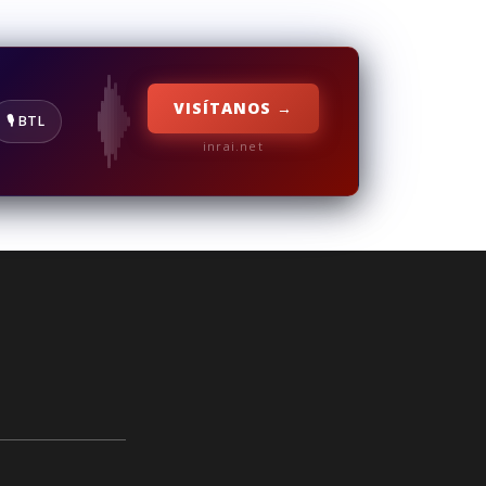
VISÍTANOS →
🎙️ BTL
inrai.net