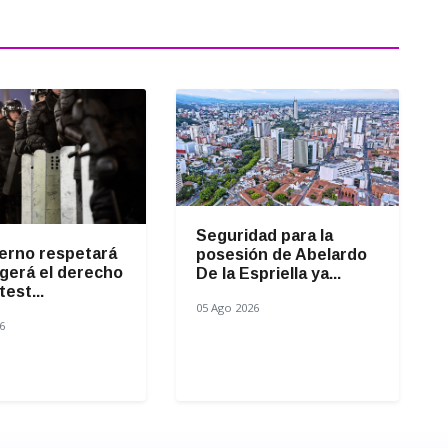
Seguridad para la
ierno respetará
posesión de Abelardo
gerá el derecho
De la Espriella ya...
test...
05 Ago 2026
6