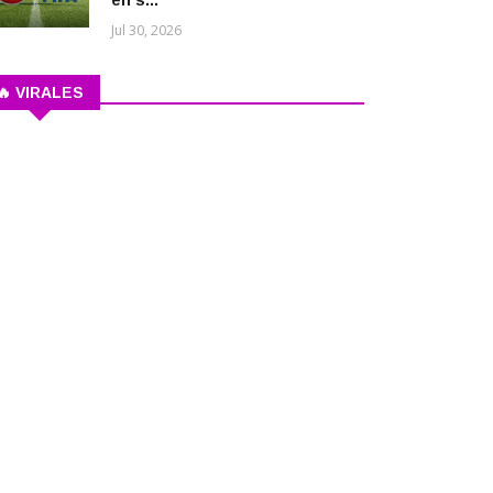
en s...
Jul 30, 2026
🔥 VIRALES