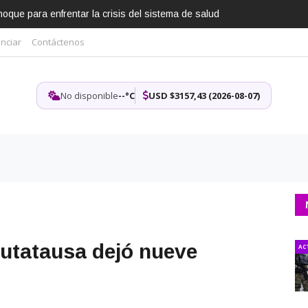
que para enfrentar la crisis del sistema de salud
nciar
Contáctenos
No disponible
--°C
USD $3157,43 (2026-08-07)
Sutatausa dejó nueve
AC