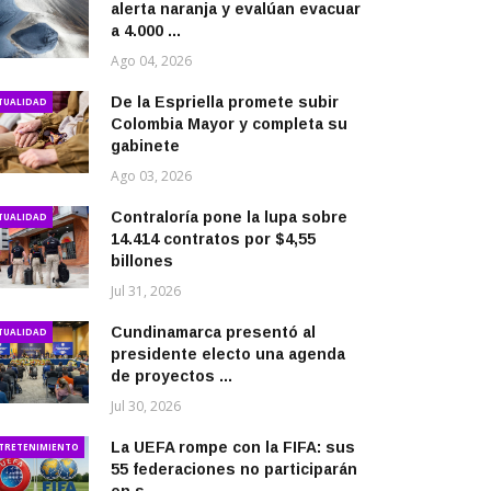
alerta naranja y evalúan evacuar
a 4.000 ...
Ago 04, 2026
De la Espriella promete subir
TUALIDAD
Colombia Mayor y completa su
gabinete
Ago 03, 2026
Contraloría pone la lupa sobre
TUALIDAD
14.414 contratos por $4,55
billones
Jul 31, 2026
Cundinamarca presentó al
TUALIDAD
presidente electo una agenda
de proyectos ...
Jul 30, 2026
La UEFA rompe con la FIFA: sus
TRETENIMIENTO
55 federaciones no participarán