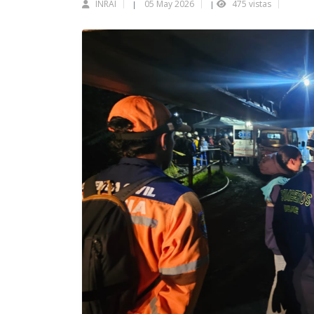
INRAI
05 May 2026
475 vistas
|
|