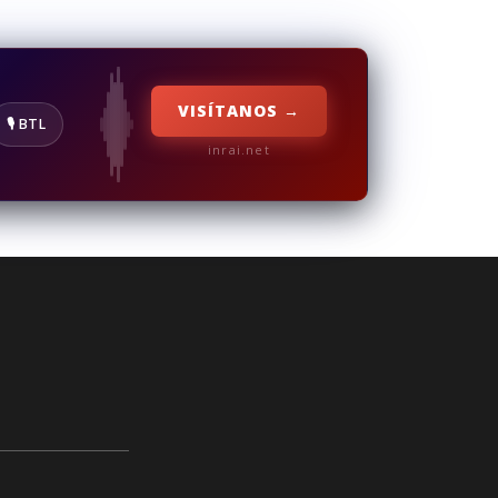
VISÍTANOS →
🎙️ BTL
inrai.net