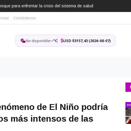
que para enfrentar la crisis del sistema de salud
nciar
Contáctenos
No disponible
--°C
USD $3157,43 (2026-08-07)
fenómeno de El Niño podría
DE
los más intensos de las