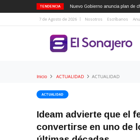
Nuevo Gobierno anuncia plan de cho
TENDENCIA
7 de Agosto de 2026
Nosotros
Escríbanos
Anu
Inicio
ACTUALIDAD
ACTUALIDAD
ACTUALIDAD
Ideam advierte que el 
convertirse en uno de 
últimas décadas