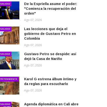
De la Espriella asume el poder:
TUALIDAD
"Comienza la recuperación del
orden"
Ago 07, 2026
Las lecciones que deja el
TUALIDAD
gobierno de Gustavo Petro en
Colombia
Ago 07, 2026
Gustavo Petro se despide: así
TUALIDAD
dejó la Casa de Nariño
Ago 07, 2026
Karol G estrena álbum íntimo y
TRETENIMIENTO
da reglas para escucharlo
Ago 07, 2026
Agenda diplomática en Cali abre
TUALIDAD