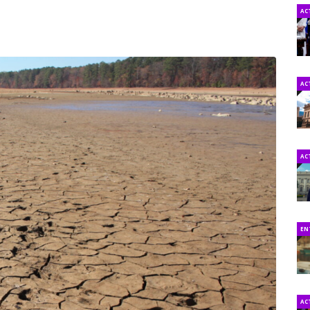
AC
AC
AC
EN
AC