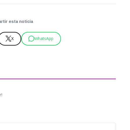
tir esta noticia
X
WhatsApp
r!