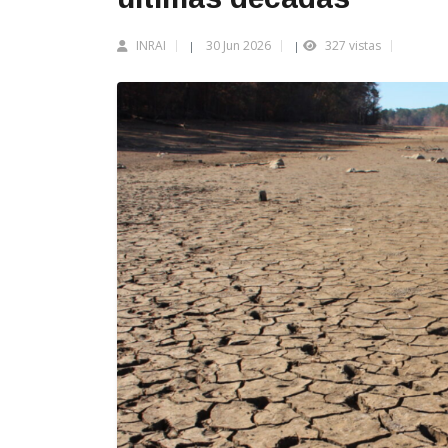
INRAI
30 Jun 2026
327 vistas
|
|