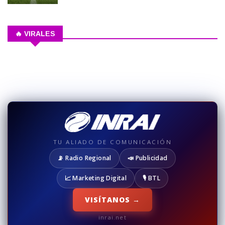
🔥 VIRALES
TU ALIADO DE COMUNICACIÓN
📡 Radio Regional
📣 Publicidad
📈 Marketing Digital
🎙️ BTL
VISÍTANOS →
inrai.net