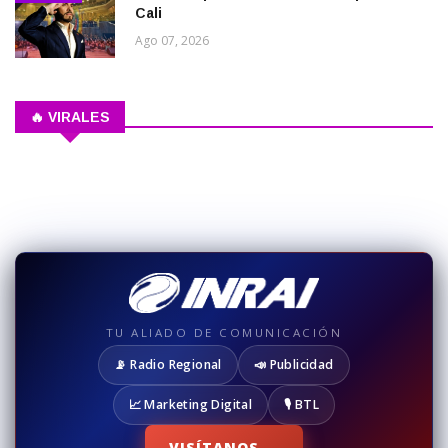
Cali
Ago 07, 2026
🔥 VIRALES
TU ALIADO DE COMUNICACIÓN
📡 Radio Regional
📣 Publicidad
📈 Marketing Digital
🎙️ BTL
VISÍTANOS →