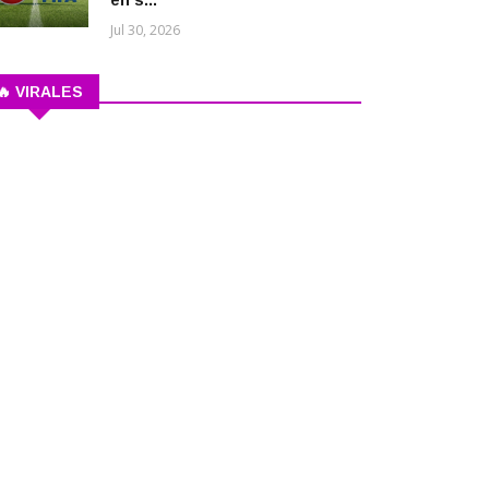
en s...
Jul 30, 2026
🔥 VIRALES