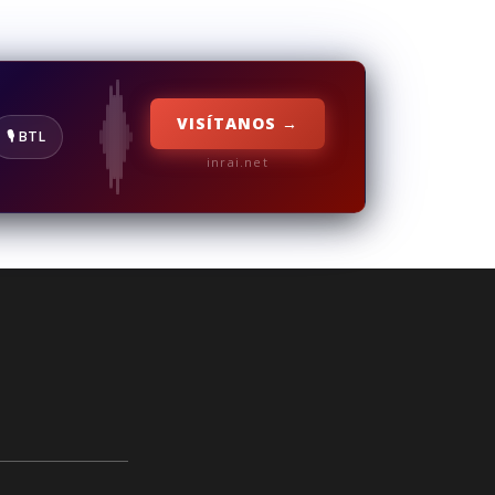
VISÍTANOS →
🎙️ BTL
inrai.net