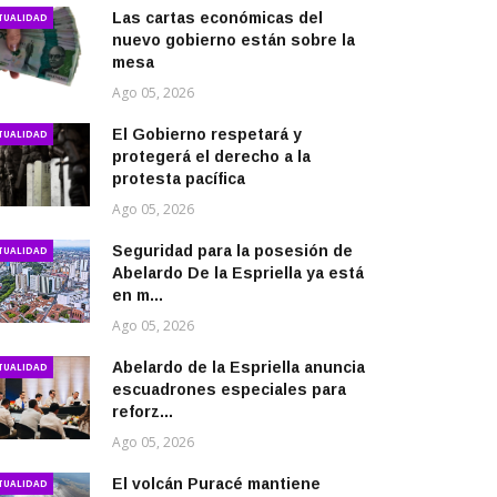
Las cartas económicas del
TUALIDAD
nuevo gobierno están sobre la
mesa
Ago 05, 2026
El Gobierno respetará y
TUALIDAD
protegerá el derecho a la
protesta pacífica
Ago 05, 2026
Seguridad para la posesión de
TUALIDAD
Abelardo De la Espriella ya está
en m...
Ago 05, 2026
Abelardo de la Espriella anuncia
TUALIDAD
escuadrones especiales para
reforz...
Ago 05, 2026
El volcán Puracé mantiene
TUALIDAD