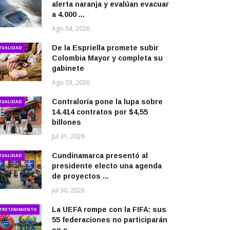
alerta naranja y evalúan evacuar
a 4.000 ...
Ago 04, 2026
De la Espriella promete subir
TUALIDAD
Colombia Mayor y completa su
gabinete
Ago 03, 2026
Contraloría pone la lupa sobre
TUALIDAD
14.414 contratos por $4,55
billones
Jul 31, 2026
Cundinamarca presentó al
TUALIDAD
presidente electo una agenda
de proyectos ...
Jul 30, 2026
La UEFA rompe con la FIFA: sus
TRETENIMIENTO
55 federaciones no participarán