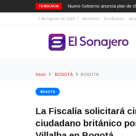
Nuevo Gobierno anuncia plan de cho
TENDENCIA
7 de Agosto de 2026
Nosotros
Escríbanos
Anu
Inicio
BOGOTÁ
BOGOTÁ
BOGOTÁ
La Fiscalía solicitará c
ciudadano británico por
Villalba en Bogotá