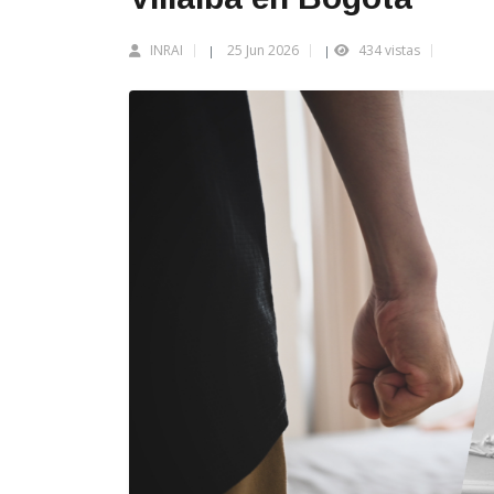
INRAI
25 Jun 2026
434 vistas
|
|