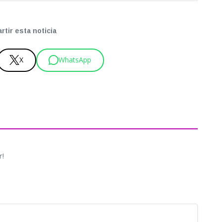
tir esta noticia
X
WhatsApp
r!