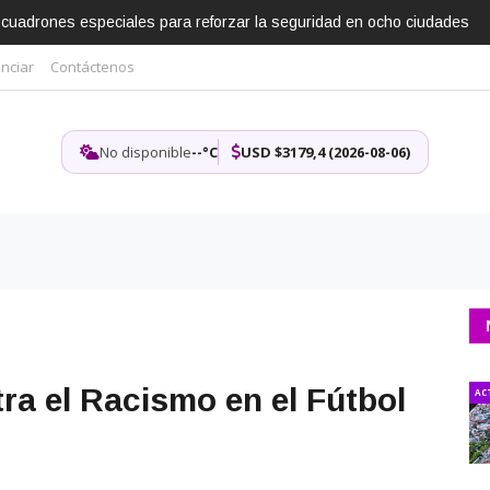
escuadrones especiales para reforzar la seguridad en ocho ciudades
nciar
Contáctenos
No disponible
--°C
USD $3179,4 (2026-08-06)
ra el Racismo en el Fútbol
AC