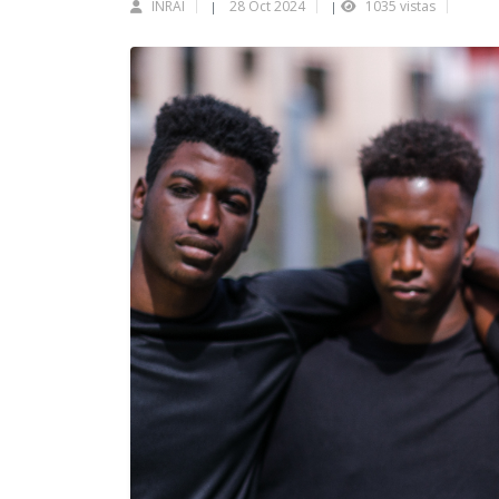
INRAI
28 Oct 2024
1035 vistas
|
|