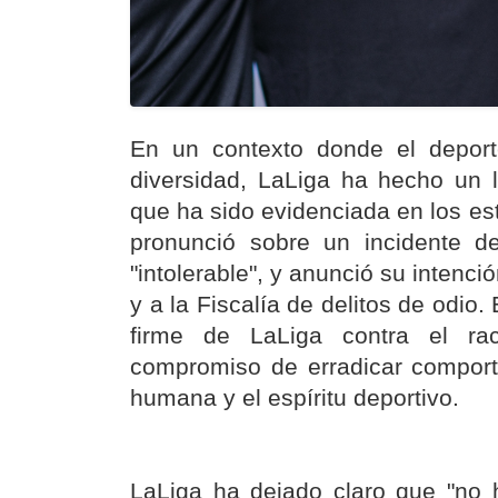
En un contexto donde el depor
diversidad, LaLiga ha hecho un l
que ha sido evidenciada en los est
pronunció sobre un incidente d
"intolerable", y anunció su intenci
y a la Fiscalía de delitos de odio.
firme de LaLiga contra el ra
compromiso de erradicar comport
humana y el espíritu deportivo.
LaLiga ha dejado claro que "no h