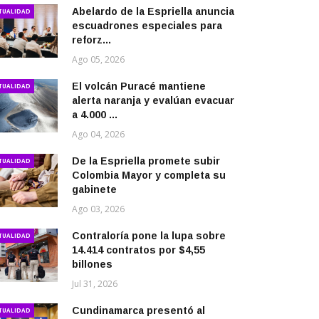
Abelardo de la Espriella anuncia
TUALIDAD
escuadrones especiales para
reforz...
Ago 05, 2026
El volcán Puracé mantiene
TUALIDAD
alerta naranja y evalúan evacuar
a 4.000 ...
Ago 04, 2026
De la Espriella promete subir
TUALIDAD
Colombia Mayor y completa su
gabinete
Ago 03, 2026
Contraloría pone la lupa sobre
TUALIDAD
14.414 contratos por $4,55
billones
Jul 31, 2026
Cundinamarca presentó al
TUALIDAD