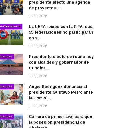
presidente electo una agenda
de proyectos ...
Jul 30, 2026
La UEFA rompe con la FIFA: sus
TRETENIMIENTO
55 federaciones no participarán
en s...
Jul 30, 2026
Presidente electo se reúne hoy
TUALIDAD
con alcaldes y gobernador de
Cundina...
Jul 30, 2026
Angie Rodríguez denuncia al
TUALIDAD
presidente Gustavo Petro ante
la Comisi...
Jul 29, 2026
Cámara da primer aval para que
TUALIDAD
la posesión presidencial de