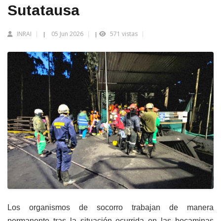
Sutatausa
INRAI
05 Jun 2026
571 vistas
|
|
Los organismos de socorro trabajan de manera
permanente tras la situación ocurrida en las bocaminas