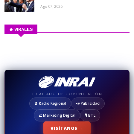
Ago 07, 2026
🔥 VIRALES
TU ALIADO DE COMUNICACIÓN
📡 Radio Regional
📣 Publicidad
📈 Marketing Digital
🎙️ BTL
VISÍTANOS →