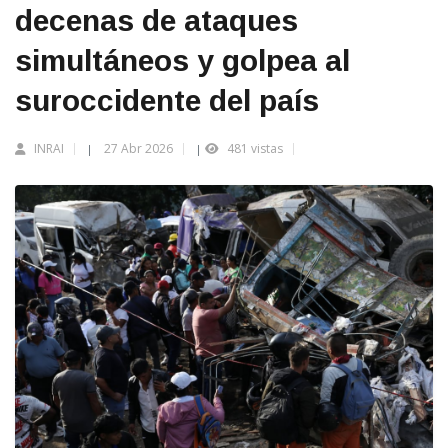
decenas de ataques
simultáneos y golpea al
suroccidente del país
INRAI
27 Abr 2026
481 vistas
|
|