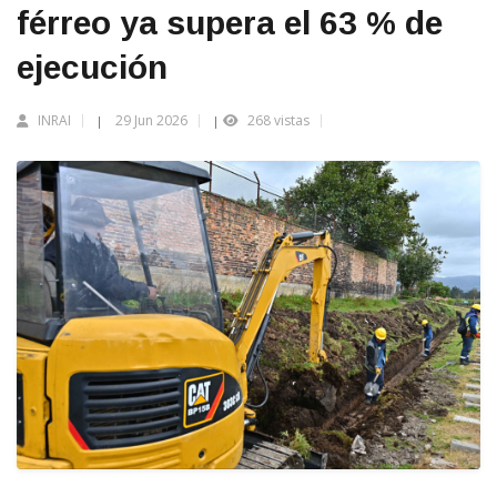
férreo ya supera el 63 % de
ejecución
INRAI
29 Jun 2026
268 vistas
|
|