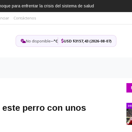
que para enfrentar la crisis del sistema de salud
nciar
Contáctenos
No disponible
--°C
USD $3157,43 (2026-08-07)
o este perro con unos
DE