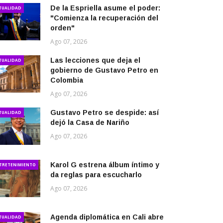
De la Espriella asume el poder:
TUALIDAD
"Comienza la recuperación del
orden"
Ago 07, 2026
Las lecciones que deja el
TUALIDAD
gobierno de Gustavo Petro en
Colombia
Ago 07, 2026
Gustavo Petro se despide: así
TUALIDAD
dejó la Casa de Nariño
Ago 07, 2026
Karol G estrena álbum íntimo y
TRETENIMIENTO
da reglas para escucharlo
Ago 07, 2026
Agenda diplomática en Cali abre
TUALIDAD