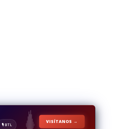
VISÍTANOS →
🎙️ BTL