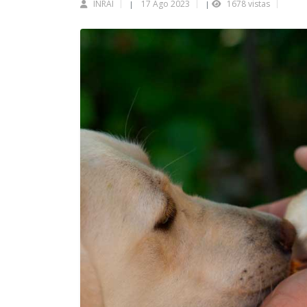
INRAI
17 Ago 2023
1678 vistas
|
|