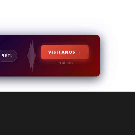
VISÍTANOS →
🎙️ BTL
inrai.net