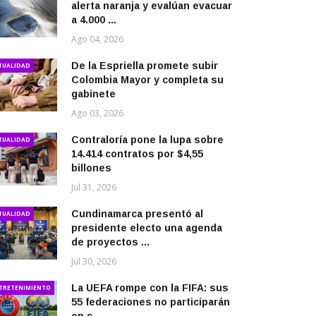
alerta naranja y evalúan evacuar
a 4.000 ...
Ago 04, 2026
De la Espriella promete subir
TUALIDAD
Colombia Mayor y completa su
gabinete
Ago 03, 2026
Contraloría pone la lupa sobre
TUALIDAD
14.414 contratos por $4,55
billones
Jul 31, 2026
Cundinamarca presentó al
TUALIDAD
presidente electo una agenda
de proyectos ...
Jul 30, 2026
La UEFA rompe con la FIFA: sus
TRETENIMIENTO
55 federaciones no participarán