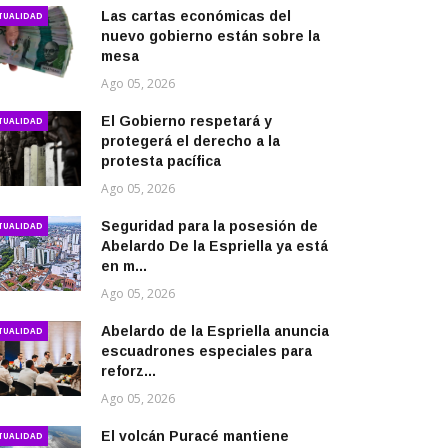
Las cartas económicas del
TUALIDAD
nuevo gobierno están sobre la
mesa
Ago 05, 2026
El Gobierno respetará y
TUALIDAD
protegerá el derecho a la
protesta pacífica
Ago 05, 2026
Seguridad para la posesión de
TUALIDAD
Abelardo De la Espriella ya está
en m...
Ago 05, 2026
Abelardo de la Espriella anuncia
TUALIDAD
escuadrones especiales para
reforz...
Ago 05, 2026
El volcán Puracé mantiene
TUALIDAD