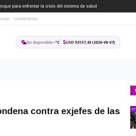
que para enfrentar la crisis del sistema de salud
nciar
Contáctenos
No disponible
--°C
USD $3157,43 (2026-08-07)
ondena contra exjefes de las
AC