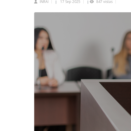
INRAI
17 Sep 2025
847 vistas
|
|