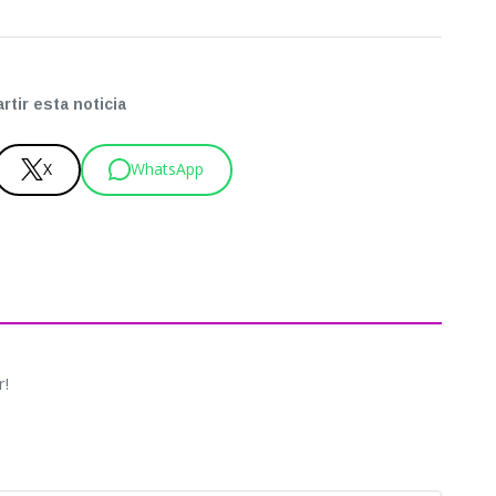
tir esta noticia
X
WhatsApp
r!